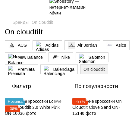
Бренды
On cloudtilt
On cloudtilt
ACG
Adidas
Air Jordan
Asics
New Balance
Nike
Salomon
Premiata
Balenciaga
On cloudtilt
Фильтр
По популярности
Новинка
−38%
−38%