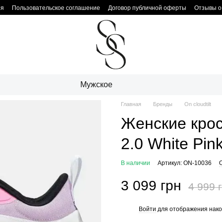
ия
Пользовательское соглашение
Договор публичной оферты
Отзывы о
Мужское
Главная
Бренды
On cloudtilt
Женские крос
2.0 White Pin
В наличии
Артикул: ON-10036
3 099 грн
4 999 
Войти
для отображения нако
%