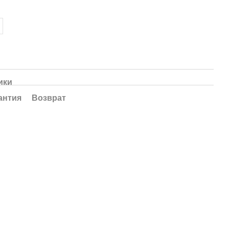
ики
антия
Возврат