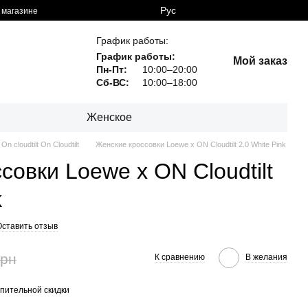
Рус
 магазине
График работы:
График работы:
Мой заказ
Пн-Пт:
10:00–20:00
Сб-ВС:
10:00–18:00
Женское
On cloudtilt On Cloudtilt
Женские кроссовки Loewe x ON Cloudtilt 2.0 White Pink
совки Loewe x ON Cloudtilt
k
Оставить отзыв
грн
К сравнению
В желания
пительной скидки