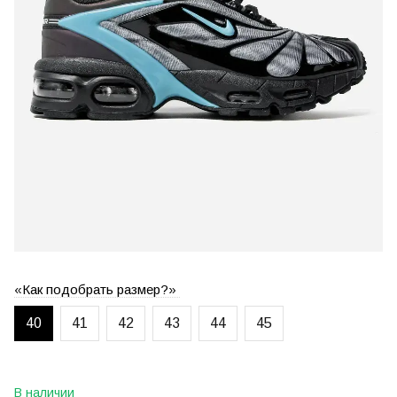
«Как подобрать размер?»
40
41
42
43
44
45
В наличии