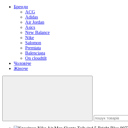
Бренди
ACG
Adidas
Air Jordan
Asics
New Balance
Nike
Salomon
Premiata
Balenciaga
On cloudtilt
Чоловіче
Жіноче