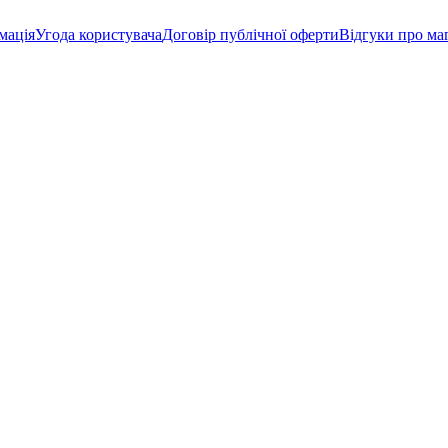
мація
Угода користувача
Договір публічної оферти
Відгуки про ма