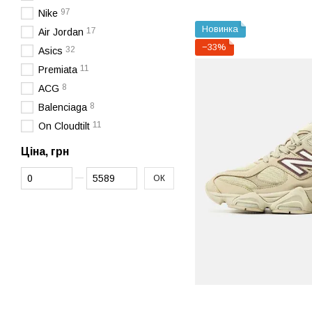
97
Nike
Новинка
17
Air Jordan
−33%
32
Asics
11
Premiata
8
ACG
8
Balenciaga
11
On Cloudtilt
Ціна, грн
Від Ціна, грн
До Ціна, грн
ОК