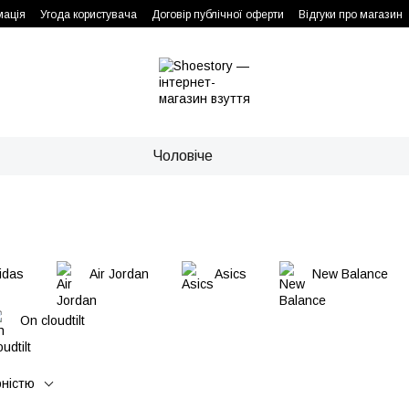
мація
Угода користувача
Договір публічної оферти
Відгуки про магазин
Чоловіче
idas
Air Jordan
Asics
New Balance
On cloudtilt
рністю