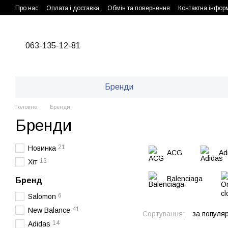
Перейти до основного контенту
Про нас
Оплата і доставка
Обмін та повернення
Контактна інфор
063-135-12-81
Бренди
Головна
Бренди
Бренди
21
Новинка
ACG
Ad
13
Хіт
Balenciaga
Бренд
6
Salomon
41
New Balance
Сортування:
за популя
14
Adidas