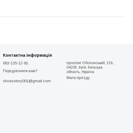
Контактна інформація
063-135-12-81
проспект Оболонський, 21Б,
04205, Київ, Київська
Передзвонити вам?
область, Україна
Мапа проїзду
shoesstory001@gmail.com