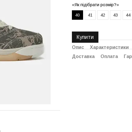
«Як підібрати розмір?»
40
41
42
43
44
Купити
Опис
Характеристики
Доставка
Оплата
Гар
ю