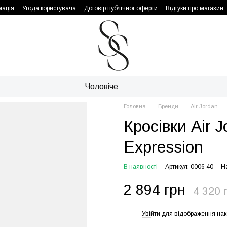
мація
Угода користувача
Договір публічної оферти
Відгуки про магазин
Чоловіче
Головна
Бренди
Air Jordan
Кросівки Air 
Expression
В наявності
Артикул: 0006 40
Н
2 894 грн
4 320 
Увійти
для відображення нак
%