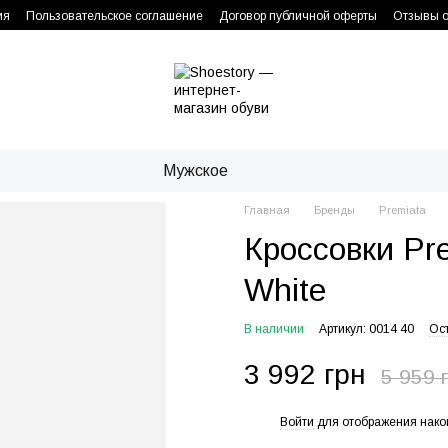
ия
Пользовательское соглашение
Договор публичной оферты
Отзывы о
Мужское
Главная
Бренды
Premiata
Кроссовки Pre
White
В наличии
Артикул: 0014 40
Ос
3 992 грн
5 959 
Войти
для отображения нако
%