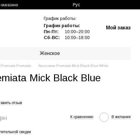
Рус
 магазине
График работы:
График работы:
Мой заказ
Пн-Пт:
10:00–20:00
Сб-ВС:
10:00–18:00
Женское
Premiata Premiata
Кроссовки Premiata Mick Black Blue White
miata Mick Black Blue
тавить отзыв
грн
К сравнению
В желания
пительной скидки