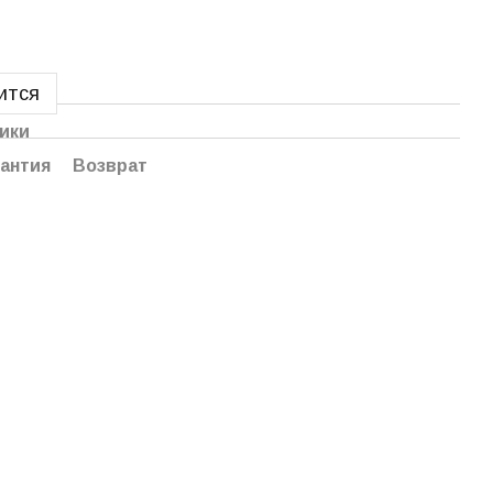
ится
ики
антия
Возврат