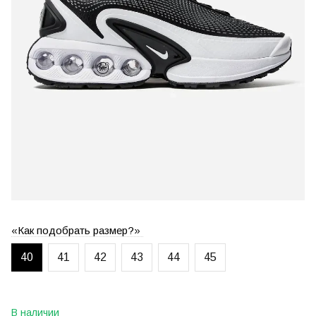
«Как подобрать размер?»
40
41
42
43
44
45
В наличии