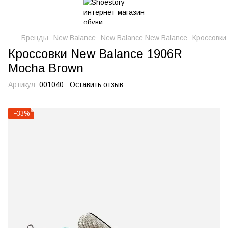
Бренды
New Balance
New Balance New Balance
Кроссовки
Кроссовки New Balance 1906R
Mocha Brown
Артикул:
001040
Оставить отзыв
−33%