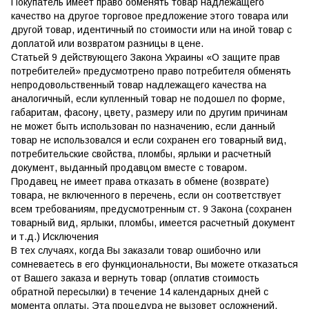
Покупатель имеет право обменять товар надлежащего
качество на другое торговое предложение этого товара или
другой товар, идентичный по стоимости или на иной товар с
доплатой или возвратом разницы в цене.
Статьей 9 действующего Закона Украины «О защите прав
потребителей» предусмотрено право потребителя обменять
непродовольственный товар надлежащего качества на
аналогичный, если купленный товар не подошел по форме,
габаритам, фасону, цвету, размеру или по другим причинам
не может быть использован по назначению, если данный
товар не использовался и если сохранен его товарный вид,
потребительские свойства, пломбы, ярлыки и расчетный
документ, выданный продавцом вместе с товаром.
Продавец не имеет права отказать в обмене (возврате)
товара, не включенного в перечень, если он соответствует
всем требованиям, предусмотренным ст. 9 Закона (сохранен
товарный вид, ярлыки, пломбы, имеется расчетный документ
и т.д.) Исключения
В тех случаях, когда Вы заказали товар ошибочно или
сомневаетесь в его функциональности, Вы можете отказаться
от Вашего заказа и вернуть товар (оплатив стоимость
обратной пересылки) в течение 14 календарных дней с
момента оплаты. Эта процедура не вызовет осложнений,