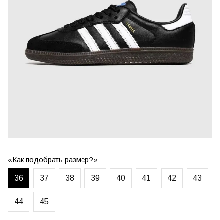
«Как подобрать размер?»
36
37
38
39
40
41
42
43
44
45