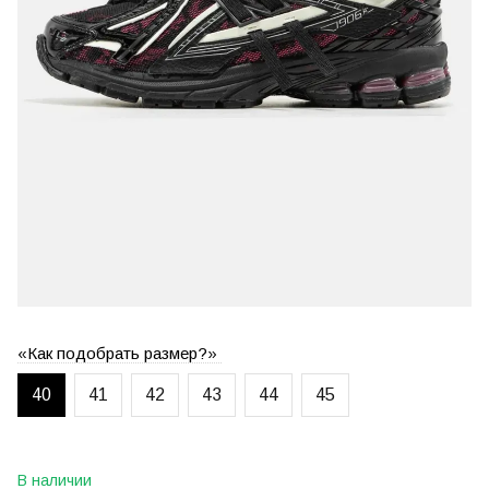
«Как подобрать размер?»
40
41
42
43
44
45
В наличии