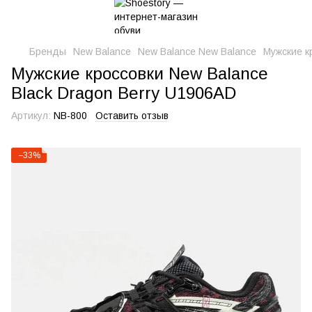
Бренды
New Balance
New Balance New Balance
Мужские к
Мужские кроссовки New Balance
Black Dragon Berry U1906AD
Артикул:
NB-800
Оставить отзыв
−33%