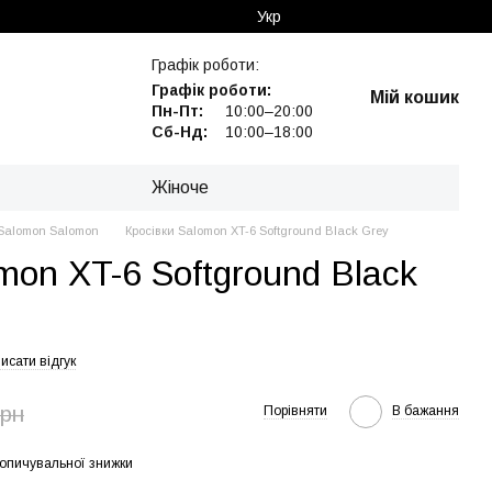
Укр
Графік роботи:
Графік роботи:
Мій кошик
Пн-Пт:
10:00–20:00
Сб-Нд:
10:00–18:00
Жіноче
Salomon Salomon
Кросівки Salomon XT-6 Softground Black Grey
mon XT-6 Softground Black
исати відгук
грн
Порівняти
В бажання
опичувальної знижки