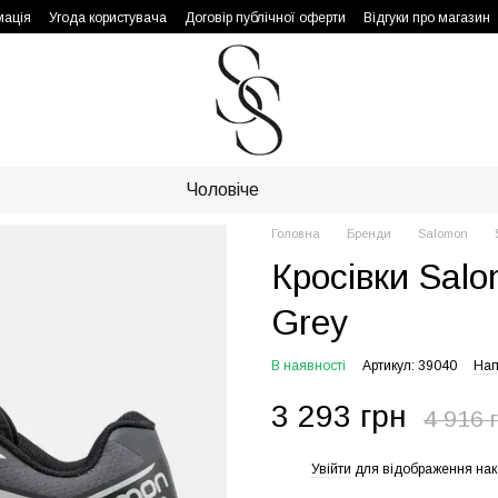
мація
Угода користувача
Договір публічної оферти
Відгуки про магазин
Чоловіче
Головна
Бренди
Salomon
Кросівки Salo
Grey
В наявності
Артикул: 39040
Нап
3 293 грн
4 916 
Увійти
для відображення нак
%