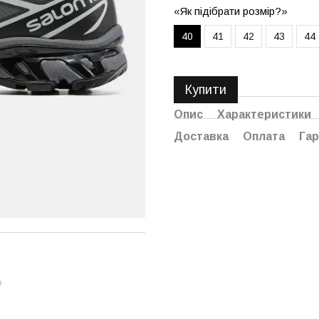
«Як підібрати розмір?»
40
41
42
43
44
Купити
Опис
Характеристики
Доставка
Оплата
Гар
ю