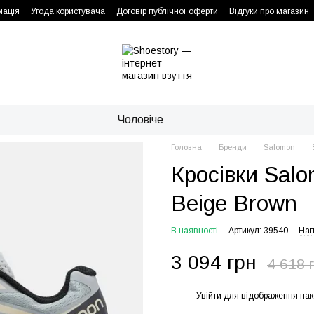
мація
Угода користувача
Договір публічної оферти
Відгуки про магазин
Чоловіче
Головна
Бренди
Salomon
Кросівки Salo
Beige Brown
В наявності
Артикул: 39540
Нап
3 094 грн
4 618 
Увійти
для відображення нак
%