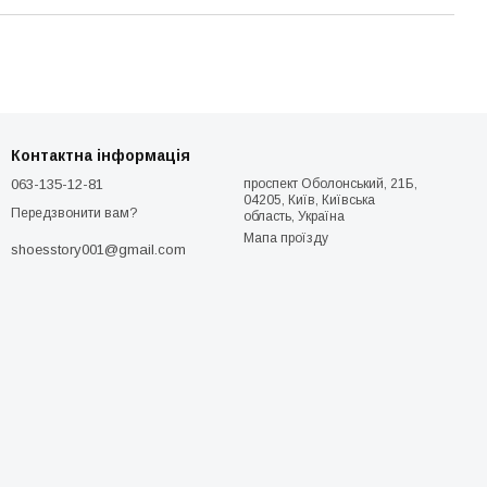
Контактна інформація
063-135-12-81
проспект Оболонський, 21Б,
04205, Київ, Київська
Передзвонити вам?
область, Україна
Мапа проїзду
shoesstory001@gmail.com