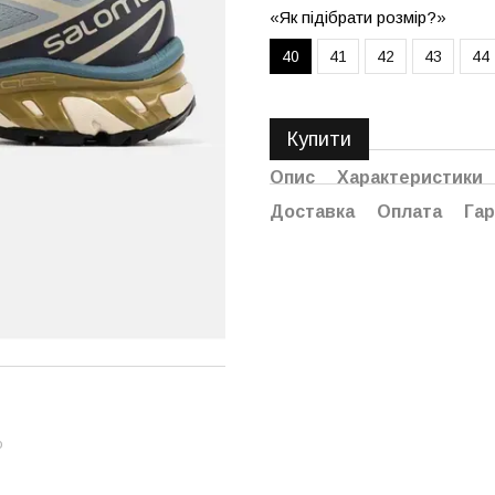
«Як підібрати розмір?»
40
41
42
43
44
Купити
Опис
Характеристики
Доставка
Оплата
Гар
ю