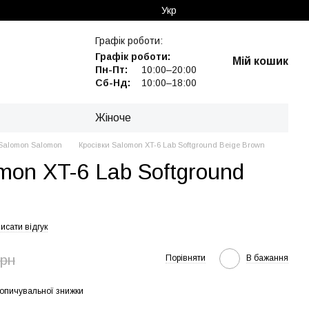
Укр
Графік роботи:
Графік роботи:
Мій кошик
Пн-Пт:
10:00–20:00
Сб-Нд:
10:00–18:00
Жіноче
Salomon Salomon
Кросівки Salomon XT-6 Lab Softground Beige Brown
mon XT-6 Lab Softground
исати відгук
грн
Порівняти
В бажання
опичувальної знижки