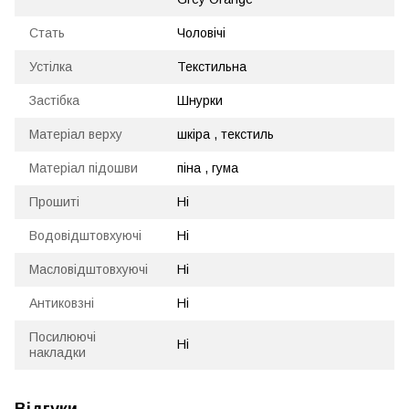
Стать
Чоловічі
Устілка
Текстильна
Застібка
Шнурки
Матеріал верху
шкіра , текстиль
Матеріал підошви
піна , гума
Прошиті
Ні
Водовідштовхуючі
Ні
Масловідштовхуючі
Ні
Антиковзні
Ні
Посилюючі
Ні
накладки