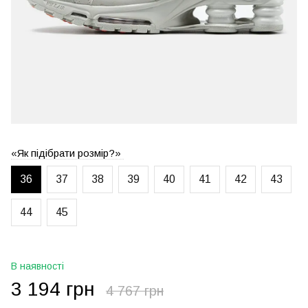
«Як підібрати розмір?»
36
37
38
39
40
41
42
43
44
45
В наявності
3 194 грн
4 767 грн