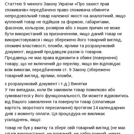
Статтею 9 чинного Закону України «Про захист прав
споживачів» передбачено право споживача обміняти
непродовольчий товар належної якості на аналогічний, якщо
куплений товар не підійшов за формою, габаритами,
фасоном, кольором, розміром або з інших причин не може
бути використаний за призначенням, якщо даний товар не
використовувався і якщо збережено його товарний вигляд,
споживчі властивості, пломби, ярлики та розрахунковий
документ, виданий продавцем разом із товаром.
Продавець не має права відмовити в обміні (поверненні)
товару, що не включений до переліку, якщо він відповідає
всім вимогам, передбаченим ст. 9 Закону (збережено
товарний вигляд, ярлики, пломби,
є розрахунковий документ і т.д.) Винятки
У тих випадках, коли Ви замовили товар помилково або
сумніваєтеся у його функціональності, Ви можете відмовитись
від Вашого замовлення та повернути товар (сплативши
вартість зворотного пересилання) протягом 14 календарних
днів з моменту оплати. Ця процедура не викликає
ускладнень, якщо:
товар не був у вжитку та зберіг свій товарний вигляд (не має
слідів використання, не порваний, не забруднений, немає