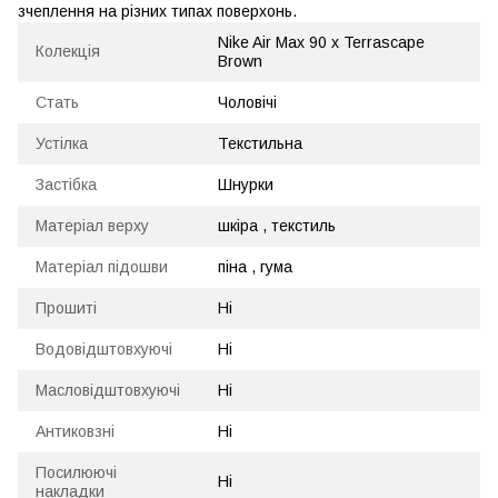
зчеплення на різних типах поверхонь.
Nike Air Max 90 x Terrascape
Колекція
Brown
Стать
Чоловічі
Устілка
Текстильна
Застібка
Шнурки
Матеріал верху
шкіра , текстиль
Матеріал підошви
піна , гума
Прошиті
Ні
Водовідштовхуючі
Ні
Масловідштовхуючі
Ні
Антиковзні
Ні
Посилюючі
Ні
накладки