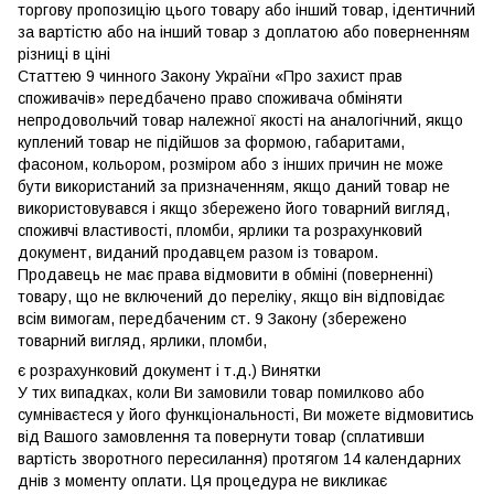
торгову пропозицію цього товару або інший товар, ідентичний
за вартістю або на інший товар з доплатою або поверненням
різниці в ціні
Статтею 9 чинного Закону України «Про захист прав
споживачів» передбачено право споживача обміняти
непродовольчий товар належної якості на аналогічний, якщо
куплений товар не підійшов за формою, габаритами,
фасоном, кольором, розміром або з інших причин не може
бути використаний за призначенням, якщо даний товар не
використовувався і якщо збережено його товарний вигляд,
споживчі властивості, пломби, ярлики та розрахунковий
документ, виданий продавцем разом із товаром.
Продавець не має права відмовити в обміні (поверненні)
товару, що не включений до переліку, якщо він відповідає
всім вимогам, передбаченим ст. 9 Закону (збережено
товарний вигляд, ярлики, пломби,
є розрахунковий документ і т.д.) Винятки
У тих випадках, коли Ви замовили товар помилково або
сумніваєтеся у його функціональності, Ви можете відмовитись
від Вашого замовлення та повернути товар (сплативши
вартість зворотного пересилання) протягом 14 календарних
днів з моменту оплати. Ця процедура не викликає