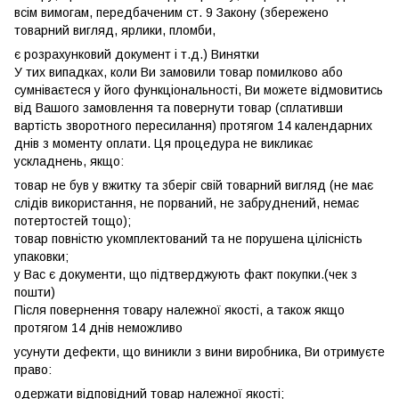
всім вимогам, передбаченим ст. 9 Закону (збережено
товарний вигляд, ярлики, пломби,
є розрахунковий документ і т.д.) Винятки
У тих випадках, коли Ви замовили товар помилково або
сумніваєтеся у його функціональності, Ви можете відмовитись
від Вашого замовлення та повернути товар (сплативши
вартість зворотного пересилання) протягом 14 календарних
днів з моменту оплати. Ця процедура не викликає
ускладнень, якщо:
товар не був у вжитку та зберіг свій товарний вигляд (не має
слідів використання, не порваний, не забруднений, немає
потертостей тощо);
товар повністю укомплектований та не порушена цілісність
упаковки;
у Вас є документи, що підтверджують факт покупки.(чек з
пошти)
Після повернення товару належної якості, а також якщо
протягом 14 днів неможливо
усунути дефекти, що виникли з вини виробника, Ви отримуєте
право:
одержати відповідний товар належної якості;