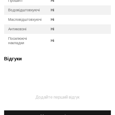
Прошиті
Ні
Водовідштовхуючі
Ні
Масловідштовхуючі
Ні
Антиковзні
Ні
Посилюючі
Ні
накладки
Відгуки
Додайте перший відгук