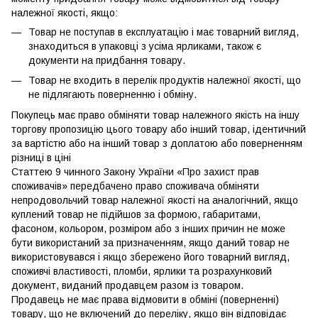
належної якості, якщо:
Товар не поступав в експлуатацію і має товарний вигляд,
знаходиться в упаковці з усіма ярликами, також є
документи на придбання товару.
Товар не входить в перелік продуктів належної якості, що
не підлягають поверненню і обміну.
Покупець має право обміняти товар належного якість на іншу
торгову пропозицію цього товару або інший товар, ідентичний
за вартістю або на інший товар з доплатою або поверненням
різниці в ціні
Статтею 9 чинного Закону України «Про захист прав
споживачів» передбачено право споживача обміняти
непродовольчий товар належної якості на аналогічний, якщо
куплений товар не підійшов за формою, габаритами,
фасоном, кольором, розміром або з інших причин не може
бути використаний за призначенням, якщо даний товар не
використовувався і якщо збережено його товарний вигляд,
споживчі властивості, пломби, ярлики та розрахунковий
документ, виданий продавцем разом із товаром.
Продавець не має права відмовити в обміні (поверненні)
товару, що не включений до переліку, якщо він відповідає